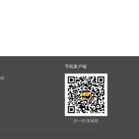
手机客户端
0室
扫一扫 更精彩