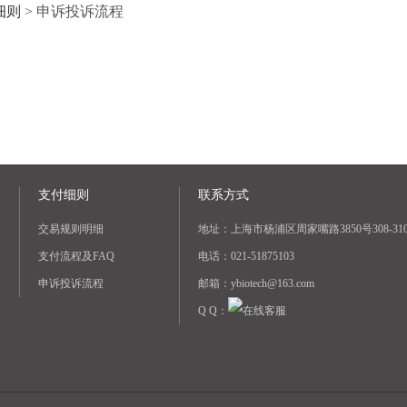
细则
>
申诉投诉流程
支付细则
联系方式
交易规则明细
地址：上海市杨浦区周家嘴路3850号308-31
支付流程及FAQ
电话：021-51875103
申诉投诉流程
邮箱：ybiotech@163.com
Q Q：