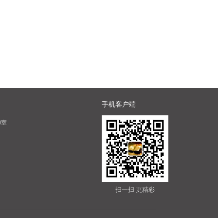
手机客户端
0室
扫一扫 更精彩